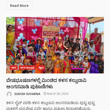
Read More
ಕಳಸ
ಕಳಸ ತಾಲ್ಲೂಕು
ಶಿಕ್ಷಣ
ವೇಷಭೂಷಣಗಳಲ್ಲಿ ಮಿಂಚಿದ ಕಳಸ ಕಲ್ಲುಬಾವಿ
ಅಂಗನವಾಡಿ ಪುಟಾಣಿಗಳು
SUDISH SUVARNA
March 28, 2024
ಕಳಸ ಲೈವ್ ವರದಿ ಕಳಸ ಕಲ್ಲುಬಾವಿ ಅಂಗನವಾಡಿಯ ಪುಟ್ಟ ಪುಟ್ಟ
ಮಕ್ಕಳಿಗೆ ಛದ್ಮವೇಷ ಸ್ಪರ್ಧೆ ಹಾಗೂ ಮಹಿಳಾ ದಿನಾಚರಣೆಯನ್ನು