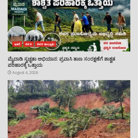
ಇತರೆ
ಕಳಸ
ಕಳಸ ತಾಲ್ಲೂಕು
ಮೈದಾಡಿ ಸ್ವಚ್ಛತಾ ಅಭಿಯಾನ: ಪ್ರವಾಸಿ ತಾಣ ಸಂರಕ್ಷಣೆಗೆ ಶಾಶ್ವತ
ಪರಿಹಾರಕ್ಕೆ ಒತ್ತಾಯ
August 4, 2026