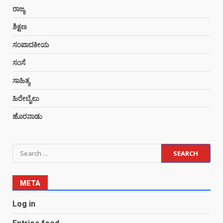
ರಾಜ್ಯ
ಶಿಕ್ಷಣ
ಸಂಪಾದಕೀಯ
ಸಂಸೆ
ಸಾಹಿತ್ಯ
ಹಿರೇಬೈಲು
ಹೊರನಾಡು
META
Log in