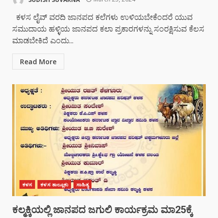
ಕಳಸ ಲೈವ್ ವರದಿ ಜಾನಪದ ಕಲೆಗಳು ಉಳಿಯಬೇಕೆಂದರೆ ಯುವ
ಸಮುದಾಯ ಹಳ್ಳಿಯ ಜಾನಪದ ಕಲಾ ಪ್ರಕಾರಗಳನ್ನು ಸಂರಕ್ಷಿಸುವ ಕೆಲಸ
ಮಾಡಬೇಕಿದೆ ಎಂದು...
Read More
ಕಳಸ
ಕಳಸ ತಾಲ್ಲೂಕು
ಸಾಹಿತ್ಯ
ಕಲ್ಮಕ್ಕಿಯಲ್ಲಿ ಜಾನಪದ ಜಗುಲಿ ಕಾರ್ಯಕ್ರಮ ಮಾ25ಕ್ಕೆ