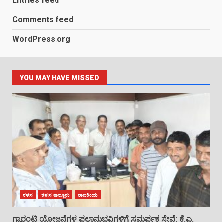
Entries feed
Comments feed
WordPress.org
YOU MAY HAVE MISSED
ಕಳಸ
ಕಳಸ ತಾಲ್ಲೂಕು
ರಾಜಕೀಯ
ಗ್ಯಾರಂಟಿ ಯೋಜನೆಗಳ ಫಲಾನುಭವಿಗಳಿಗೆ ಸಮರ್ಪಕ ಸೇವೆ: ಕೆ.ಎ.