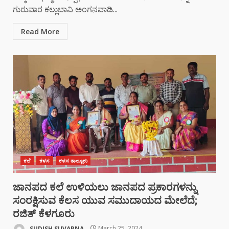
ಗುರುವಾರ ಕಲ್ಲುಬಾವಿ ಅಂಗನವಾಡಿ...
Read More
ಕಲೆ
ಕಳಸ
ಕಳಸ ತಾಲ್ಲೂಕು
ಜಾನಪದ ಕಲೆ ಉಳಿಯಲು ಜಾನಪದ ಪ್ರಕಾರಗಳನ್ನು
ಸಂರಕ್ಷಿಸುವ ಕೆಲಸ ಯುವ ಸಮುದಾಯದ ಮೇಲೆದೆ;
ರಜಿತ್ ಕೆಳಗೂರು
SUDISH SUVARNA
March 25, 2024