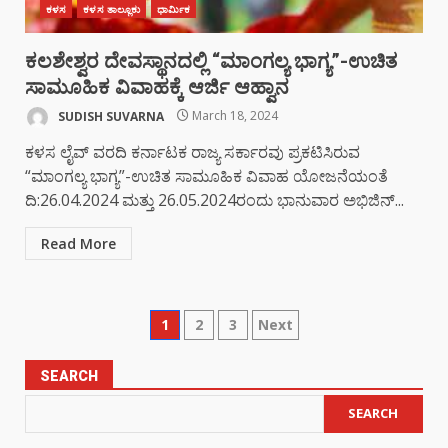
ಕಳಸ
ಕಳಸ ತಾಲ್ಲೂಕು
ಧಾರ್ಮಿಕ
ಕಲಶೇಶ್ವರ ದೇವಸ್ಥಾನದಲ್ಲಿ “ಮಾಂಗಲ್ಯ ಭಾಗ್ಯ”-ಉಚಿತ
ಸಾಮೂಹಿಕ ವಿವಾಹಕ್ಕೆ ಆರ್ಜಿ ಆಹ್ವಾನ
SUDISH SUVARNA
March 18, 2024
ಕಳಸ ಲೈವ್ ವರದಿ ಕರ್ನಾಟಕ ರಾಜ್ಯ ಸರ್ಕಾರವು ಪ್ರಕಟಿಸಿರುವ
“ಮಾಂಗಲ್ಯ ಭಾಗ್ಯ”-ಉಚಿತ ಸಾಮೂಹಿಕ ವಿವಾಹ ಯೋಜನೆಯಂತೆ
ದಿ:26.04.2024 ಮತ್ತು 26.05.2024ರಂದು ಭಾನುವಾರ ಅಭಿಜಿನ್...
Read More
1
2
3
Next
SEARCH
SEARCH