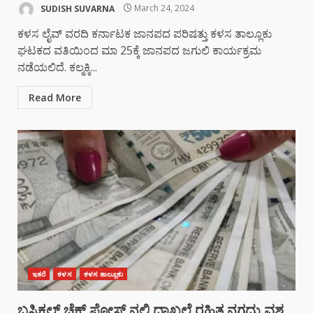
SUDISH SUVARNA
March 24, 2024
ಕಳಸ ಲೈವ್ ವರದಿ ಕರ್ನಾಟಕ ಜಾನಪದ ಪರಿಷತ್ತು ಕಳಸ ತಾಲ್ಲೂಕು
ಘಟಕದ ವತಿಯಿಂದ ಮಾ 25ಕ್ಕೆ ಜಾನಪದ ಜಗುಲಿ ಕಾರ್ಯಕ್ರಮ
ನಡೆಯಲಿದೆ. ಕಲ್ಮಕ್ಕಿ...
Read More
ಇತರೆ
ಕಳಸ
ಕಳಸ ತಾಲ್ಲೂಕು
ಬಸ್ರಿಕಲ್ ಚೆಕ್ ಪೋಸ್ಟ್ ನಲ್ಲಿ ದಾಖಲೆ ರಹಿತ ನಗದು ವಶ