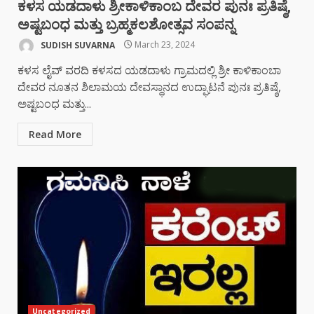
ಕಳಸ ಯಡದಾಳು ಶ್ರೀಕಾಳಿಕಾಂಬ ದೇವರ ಪುನಃ ಪ್ರತಿಷ್ಠೆ,
ಅಷ್ಟಬಂಧ ಮತ್ತು ಬ್ರಹ್ಮಕಲಶೋತ್ಸವ ಸಂಪನ್ನ
SUDISH SUVARNA
March 23, 2024
ಕಳಸ ಲೈವ್ ವರದಿ ಕಳಸದ ಯಡದಾಳು ಗ್ರಾಮದಲ್ಲಿ ಶ್ರೀ ಕಾಳಿಕಾಂಬಾ
ದೇವರ ನೂತನ ಶಿಲಾಮಯ ದೇವಸ್ಥಾನದ ಉದ್ಘಾಟನೆ ಪುನಃ ಪ್ರತಿಷ್ಠೆ,
ಅಷ್ಟಬಂಧ ಮತ್ತು...
Read More
Uncategorized