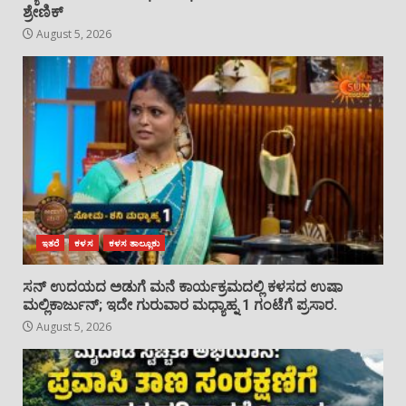
ಶ್ರೇಣಿಕ್
August 5, 2026
ಇತರೆ
ಕಳಸ
ಕಳಸ ತಾಲ್ಲೂಕು
ಸನ್ ಉದಯದ ಅಡುಗೆ ಮನೆ ಕಾರ್ಯಕ್ರಮದಲ್ಲಿ ಕಳಸದ ಉಷಾ
ಮಲ್ಲಿಕಾರ್ಜುನ್; ಇದೇ ಗುರುವಾರ ಮಧ್ಯಾಹ್ನ 1 ಗಂಟೆಗೆ ಪ್ರಸಾರ.
August 5, 2026