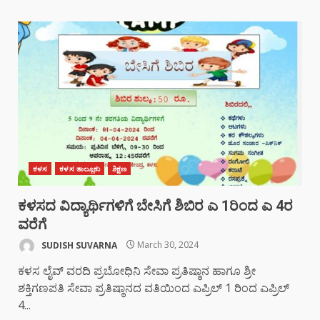
ಕಳಸ
ಕಳಸ ತಾಲ್ಲೂಕು
ಶಿಕ್ಷಣ
ಕಳಸದ ವಿದ್ಯಾರ್ಥಿಗಳಿಗೆ ಬೇಸಿಗೆ ಶಿಬಿರ ಎ 1ರಿಂದ ಎ 4ರ
ವರೆಗೆ
SUDISH SUVARNA
March 30, 2024
ಕಳಸ ಲೈವ್ ವರದಿ ಪ್ರಬೋಧಿನಿ ಸೇವಾ ಪ್ರತಿಷ್ಠಾನ ಹಾಗೂ ಶ್ರೀ
ಶಕ್ತಿಗಣಪತಿ ಸೇವಾ ಪ್ರತಿಷ್ಠಾನದ ವತಿಯಿಂದ ಎಪ್ರಿಲ್ 1 ರಿಂದ ಎಪ್ರಿಲ್
4...